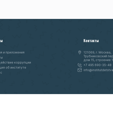
ты
Контакты
я и приложения
121069, г. Москва,
Трубниковский пер
ты
дом 15, строение 1
ействие коррупции
+7 495 690-35-48
ия об институте
info@institutdetstva
нс
ое
т