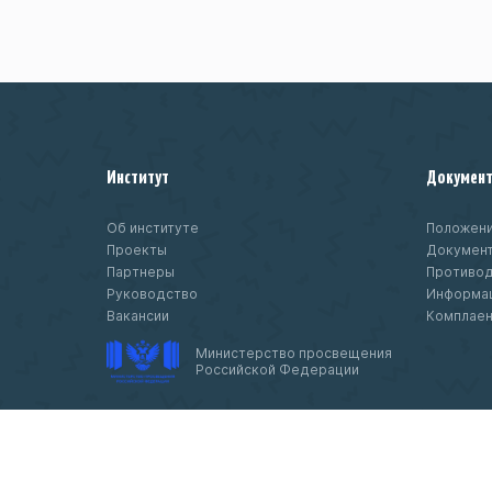
Институт
Докумен
Об институте
Положени
Проекты
Докумен
Партнеры
Противод
Руководство
Информац
Вакансии
Комплае
Министерство просвещения
Российской Федерации
© 2020-
2026 Федеральное государственн
бюджетное научное учреждение «Институ
изучения детства, семьи и воспитания»